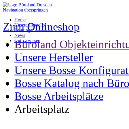
Navigation überspringen
Home
Zum Onlineshop
Unsere Hersteller
Leistungen
News
Gut zu wissen
Büroland Objekteinricht
Unsere Hersteller
Unsere Bosse Konfigurat
Bosse Katalog nach Bür
Bosse Arbeitsplätze
Arbeitsplatz