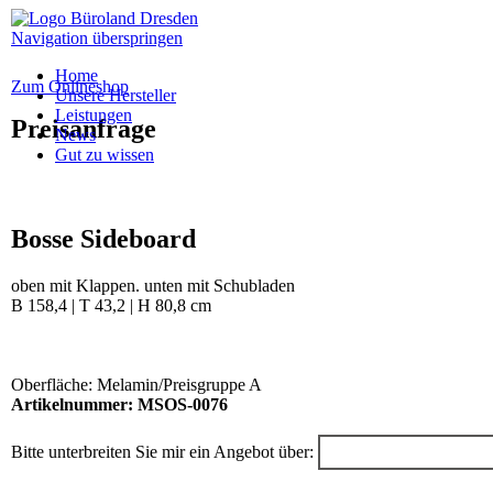
Navigation überspringen
Home
Zum Onlineshop
Unsere Hersteller
Leistungen
Preisanfrage
News
Gut zu wissen
Bosse Sideboard
oben mit Klappen. unten mit Schubladen
B 158,4 | T 43,2 | H 80,8 cm
Oberfläche: Melamin/Preisgruppe A
Artikelnummer: MSOS-0076
Bitte unterbreiten Sie mir ein Angebot über: